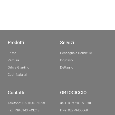
Prodotti
Servizi
Frutta
Consegna a Domicilio
Verdura
Ingrosso
Orto e Giardino
Dettaglio
Cesti Natalizi
Contatti
ORTOCICCIO
Telefono: +39 0143 71323
dei F.lli Parisi F.& E.srl
Fax. +39 0143 743243
P.iva: 02279400069